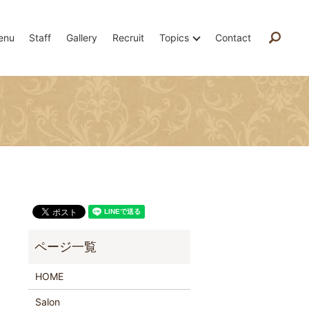
enu
Staff
Gallery
Recruit
Topics
Contact
searc
HOME
Salon